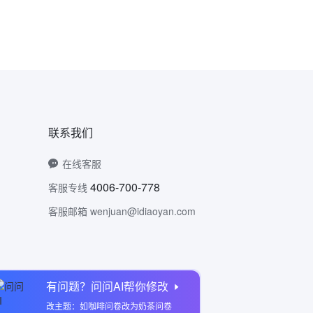
联系我们
在线客服
4006-700-778
客服专线
客服邮箱 wenjuan@idiaoyan.com
有问题？问问AI帮你修改
问卷网公众号
改主题：如咖啡问卷改为奶茶问卷