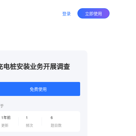
登录
立即使用
充电桩安装业务开展调查
免费使用
于
1年前
1
6
更新
频次
题目数