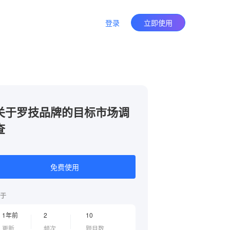
登录
立即使用
关于罗技品牌的目标市场调
查
免费使用
于
1年前
2
10
更新
频次
题目数