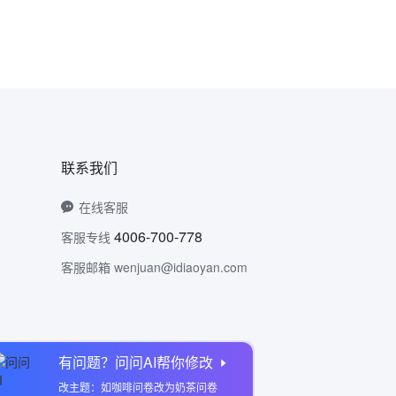
联系我们
在线客服
4006-700-778
客服专线
客服邮箱 wenjuan@idiaoyan.com
有问题？问问AI帮你修改
问卷网公众号
改主题：如咖啡问卷改为奶茶问卷