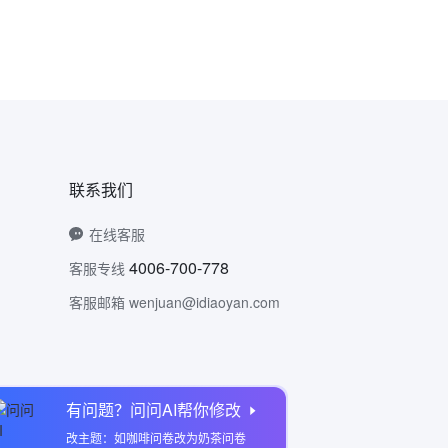
联系我们
在线客服
4006-700-778
客服专线
客服邮箱 wenjuan@idiaoyan.com
有问题？问问AI帮你修改
问卷网公众号
改主题：如咖啡问卷改为奶茶问卷