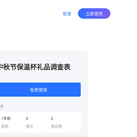
登录
立即使用
中秋节保温杯礼品调查表
免费使用
于
1年前
0
2
更新
频次
题目数