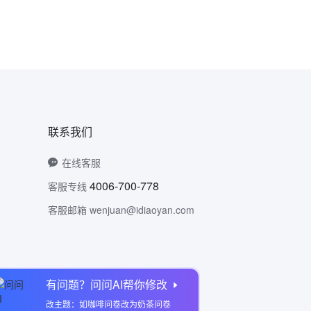
联系我们
在线客服
4006-700-778
客服专线
客服邮箱 wenjuan@idiaoyan.com
有问题？问问AI帮你修改
问卷网公众号
改主题：如咖啡问卷改为奶茶问卷