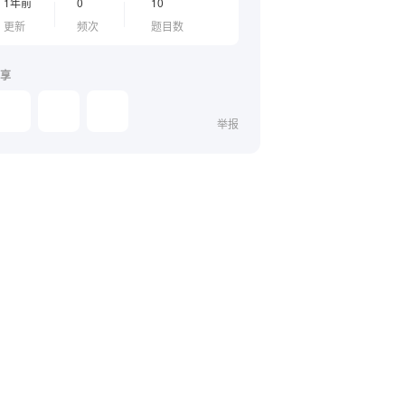
1年前
0
10
更新
频次
题目数
享
举报