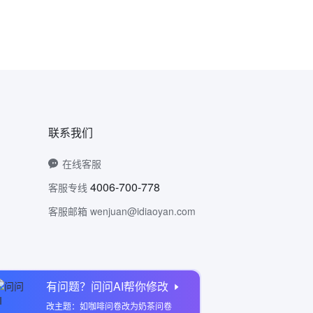
联系我们
在线客服
4006-700-778
客服专线
客服邮箱 wenjuan@idiaoyan.com
有问题？问问AI帮你修改
问卷网公众号
改主题：如咖啡问卷改为奶茶问卷