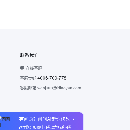
联系我们
在线客服
4006-700-778
客服专线
客服邮箱 wenjuan@idiaoyan.com
有问题？问问AI帮你修改
问卷网公众号
改主题：如咖啡问卷改为奶茶问卷