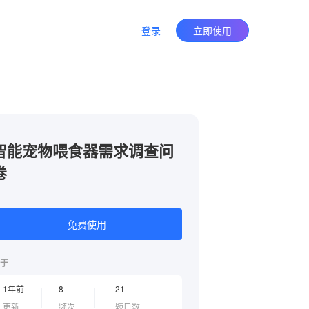
登录
立即使用
智能宠物喂食器需求调查问
卷
免费使用
于
1年前
8
21
更新
频次
题目数