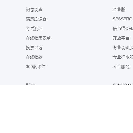
问卷调查
企业版
满意度调查
SPSSPRO
考试测评
倍市得CE
在线收集表单
开放平台
投票评选
专业调研
在线收款
专业样本
360度评估
人工服务
版本
师生服务
版本定价
样本收集
问卷网APP
市调大赛
企业微信版
钉钉版