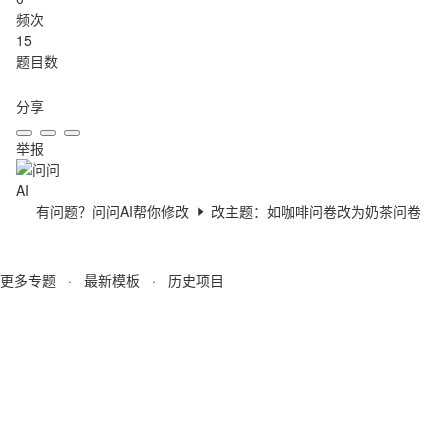
频次
15
题目数
分享
举报
有问题？问问AI帮你修改
改主题：如咖啡问卷改为奶茶问卷
更多专题
·
最新模板
·
历史项目