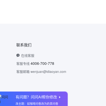
联系我们
在线客服
4006-700-778
客服专线
客服邮箱 wenjuan@idiaoyan.com
有问题？问问AI帮你修改
问卷网公众号
改主题：如咖啡问卷改为奶茶问卷