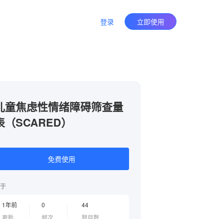
登录
立即使用
儿童焦虑性情绪障碍筛查量
表（SCARED）
免费使用
于
1年前
0
44
更新
频次
题目数