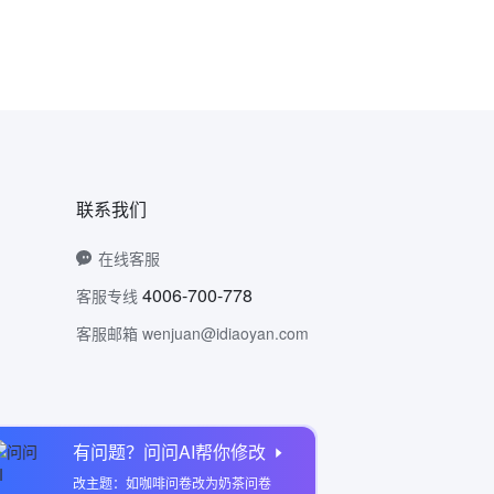
联系我们
在线客服
4006-700-778
客服专线
客服邮箱 wenjuan@idiaoyan.com
有问题？问问AI帮你修改
问卷网公众号
改主题：如咖啡问卷改为奶茶问卷