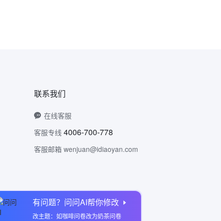
联系我们
在线客服
4006-700-778
客服专线
客服邮箱 wenjuan@idiaoyan.com
有问题？问问AI帮你修改
问卷网公众号
改主题：如咖啡问卷改为奶茶问卷