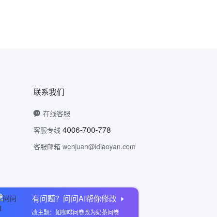
联系我们
在线客服
4006-700-778
客服专线
客服邮箱 wenjuan@idiaoyan.com
有问题？问问AI帮你修改
问卷网公众号
改主题：如咖啡问卷改为奶茶问卷