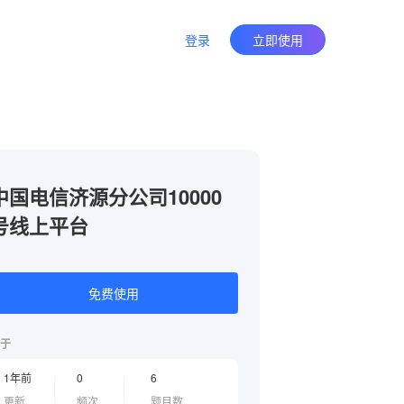
登录
立即使用
中国电信济源分公司10000
号线上平台
免费使用
于
1年前
0
6
更新
频次
题目数