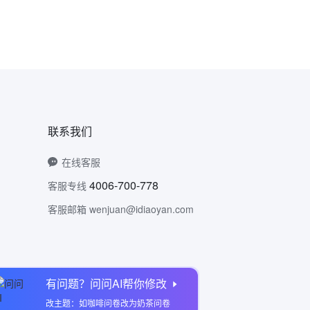
联系我们
在线客服
4006-700-778
客服专线
客服邮箱 wenjuan@idiaoyan.com
有问题？问问AI帮你修改
问卷网公众号
改主题：如咖啡问卷改为奶茶问卷