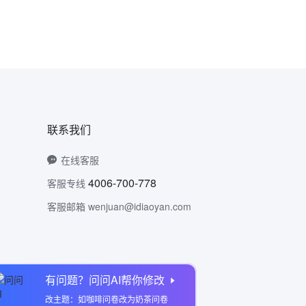
联系我们
在线客服
4006-700-778
客服专线
客服邮箱 wenjuan@idiaoyan.com
有问题？问问AI帮你修改
问卷网公众号
改主题：如咖啡问卷改为奶茶问卷