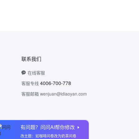
联系我们
在线客服
4006-700-778
客服专线
客服邮箱 wenjuan@idiaoyan.com
有问题？问问AI帮你修改
问卷网公众号
改主题：如咖啡问卷改为奶茶问卷