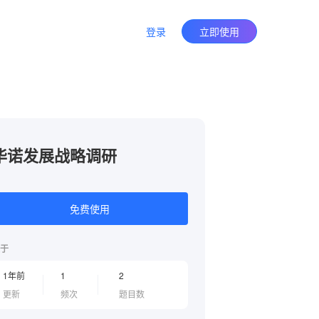
登录
立即使用
华诺发展战略调研
免费使用
于
1年前
1
2
更新
频次
题目数