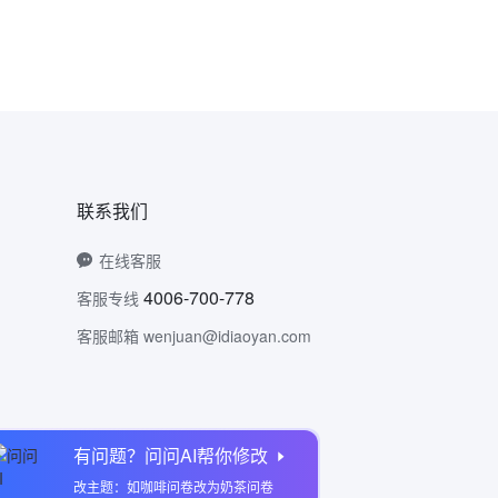
联系我们
在线客服
4006-700-778
客服专线
客服邮箱 wenjuan@idiaoyan.com
有问题？问问AI帮你修改
问卷网公众号
改主题：如咖啡问卷改为奶茶问卷