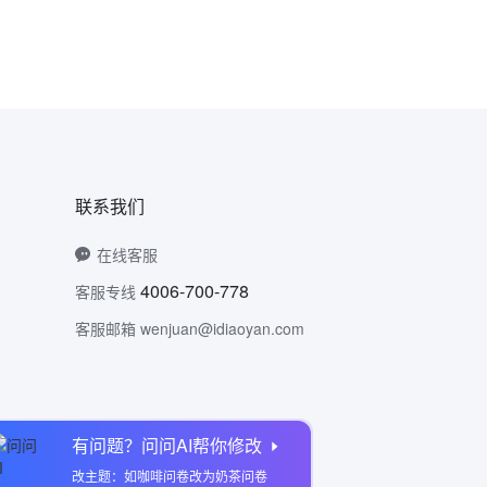
联系我们
在线客服
4006-700-778
客服专线
客服邮箱 wenjuan@idiaoyan.com
有问题？问问AI帮你修改
问卷网公众号
改主题：如咖啡问卷改为奶茶问卷