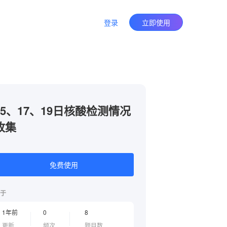
登录
立即使用
15、17、19日核酸检测情况
收集
免费使用
于
1年前
0
8
更新
频次
题目数