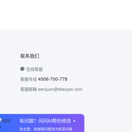
联系我们
在线客服
4006-700-778
客服专线
客服邮箱 wenjuan@idiaoyan.com
有问题？问问AI帮你修改
问卷网公众号
改主题：如咖啡问卷改为奶茶问卷