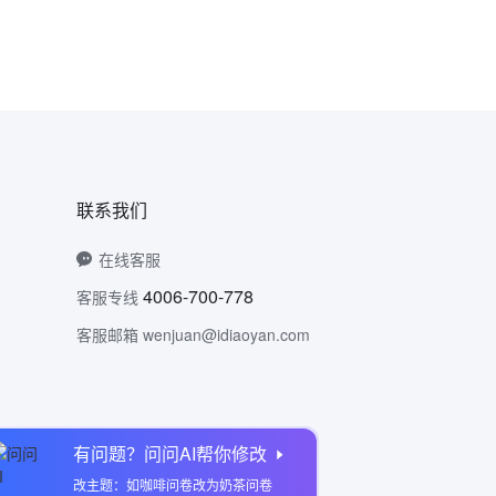
联系我们
在线客服
4006-700-778
客服专线
客服邮箱 wenjuan@idiaoyan.com
有问题？问问AI帮你修改
问卷网公众号
改主题：如咖啡问卷改为奶茶问卷