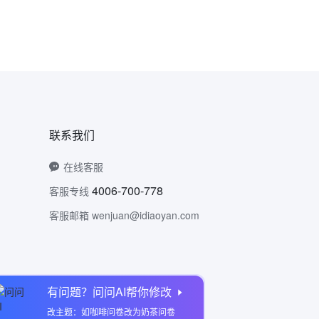
联系我们
在线客服
4006-700-778
客服专线
客服邮箱 wenjuan@idiaoyan.com
有问题？问问AI帮你修改
问卷网公众号
改主题：如咖啡问卷改为奶茶问卷