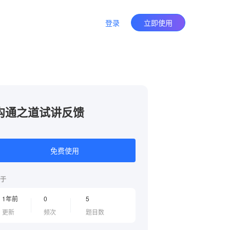
登录
立即使用
沟通之道试讲反馈
免费使用
于
1年前
0
5
更新
频次
题目数