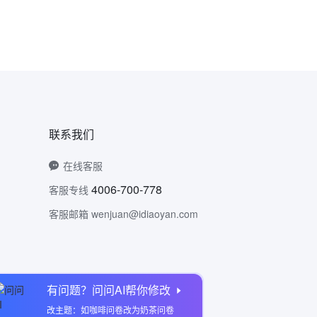
联系我们
在线客服
4006-700-778
客服专线
客服邮箱 wenjuan@idiaoyan.com
有问题？问问AI帮你修改
问卷网公众号
改主题：如咖啡问卷改为奶茶问卷