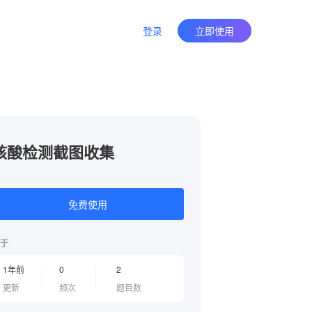
登录
立即使用
核酸检测截图收集
免费使用
于
1年前
0
2
更新
频次
题目数