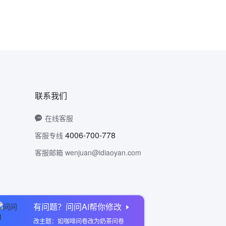
联系我们
在线客服
4006-700-778
客服专线
客服邮箱 wenjuan@idiaoyan.com
有问题？问问AI帮你修改
问卷网公众号
改主题：如咖啡问卷改为奶茶问卷