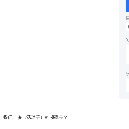
标
关
分