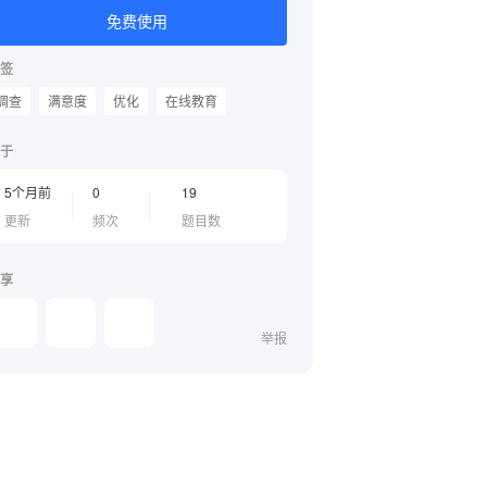
免费使用
签
调查
满意度
优化
在线教育
于
5个月前
0
19
更新
频次
题目数
享
举报