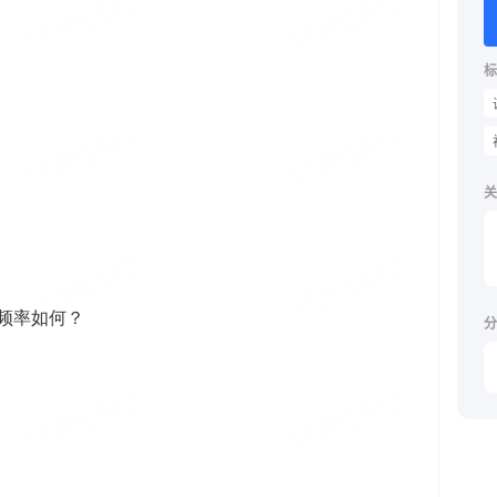
标
关
分