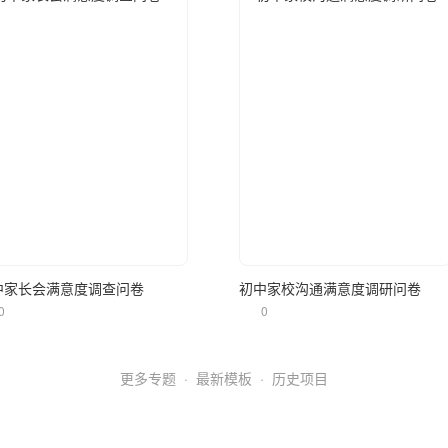
立即使用
立即使用
中家长会满意度调查问卷
初中家校沟通满意度调研问卷
0
0
更多专题
·
最新模板
·
历史项目