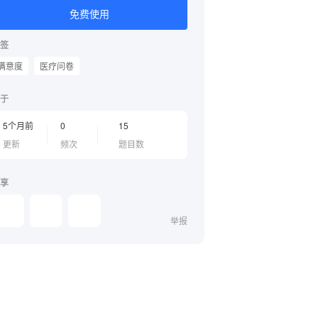
免费使用
签
满意度
医疗问卷
于
5个月前
0
15
更新
频次
题目数
享
举报