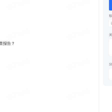
标
关
分