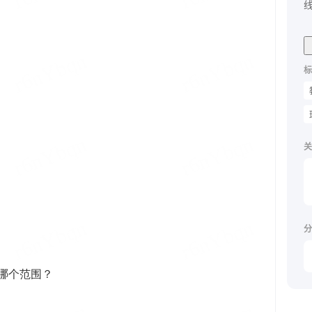
标
关
分