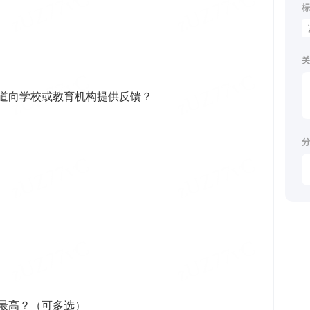
标
关
分