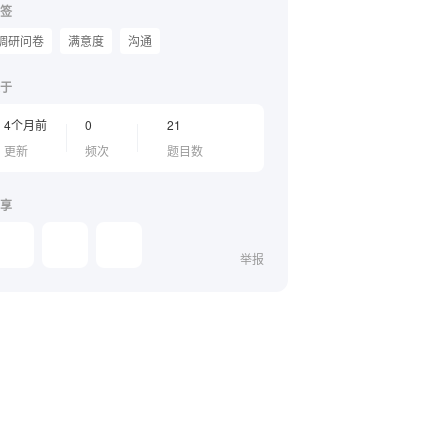
签
调研问卷
满意度
沟通
于
4个月前
0
21
更新
频次
题目数
享
举报