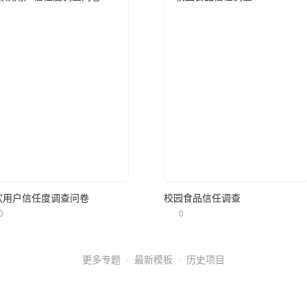
立即使用
立即使用
饮用户信任度调查问卷
校园食品信任调查
0
0
更多专题
·
最新模板
·
历史项目