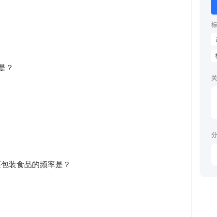
标
关
分