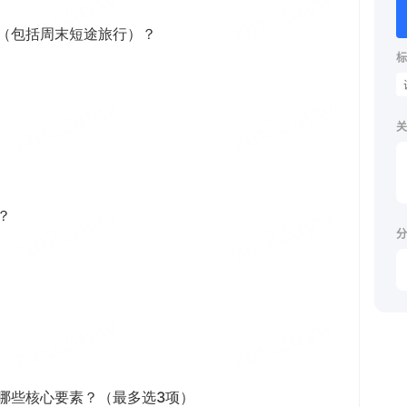
标
关
分