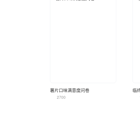
立即使用
薯片口味满意度问卷
临
2700