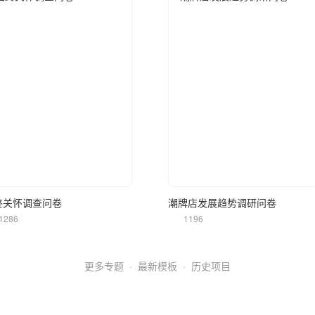
立即使用
立即使用
终关怀调查问卷
潮牌店发展趋势调研问卷
1286
1196
更多专题
·
最新模板
·
历史项目