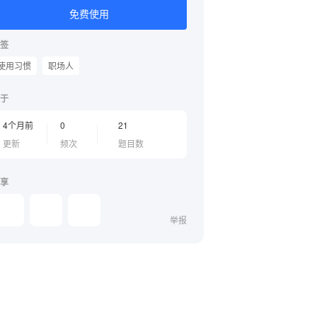
免费使用
签
使用习惯
职场人
于
4个月前
0
21
更新
频次
题目数
享
举报