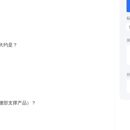
标
关
分