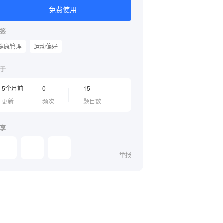
免费使用
签
健康管理
运动偏好
于
5个月前
0
15
更新
频次
题目数
享
举报