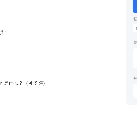
标
关
分