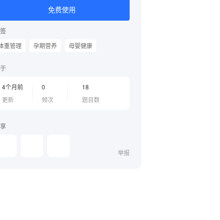
免费使用
签
体重管理
孕期营养
母婴健康
于
4个月前
0
18
更新
频次
题目数
享
举报