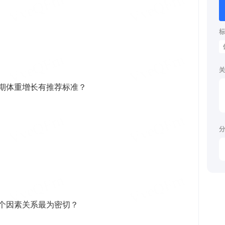
标
关
分