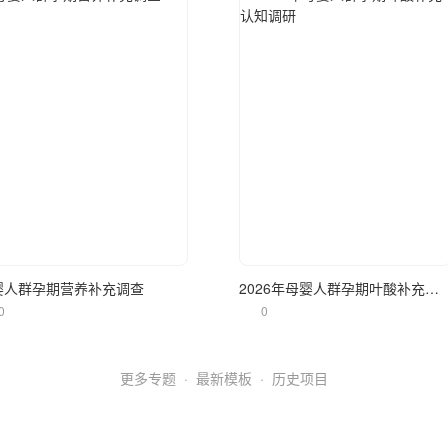
立即使用
立即使用
婴人群孕期营养补充调查
2026年母婴人群孕期叶酸补充认知调研
0
0
更多专题
·
最新模板
·
历史项目