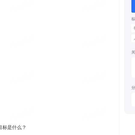
标
关
分