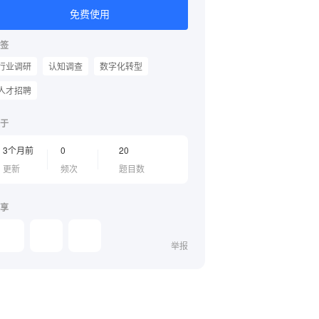
免费使用
签
行业调研
认知调查
数字化转型
人才招聘
于
3个月前
0
20
更新
频次
题目数
享
举报