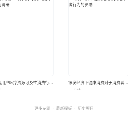
立即使用
立即使用
零售用户医疗资源可及性消费行为调研
银发经济下健康消费对于消费者行为的
0
874
更多专题
·
最新模板
·
历史项目