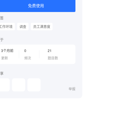
免费使用
签
工作环境
调查
员工满意度
于
3个月前
0
21
更新
频次
题目数
享
举报