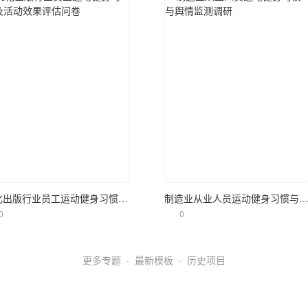
立即使用
立即使用
文化出版行业员工运动健身习惯及活动效果评估问卷
制造业从业人员运动健身习惯与舆情监测
0
0
更多专题
·
最新模板
·
历史项目