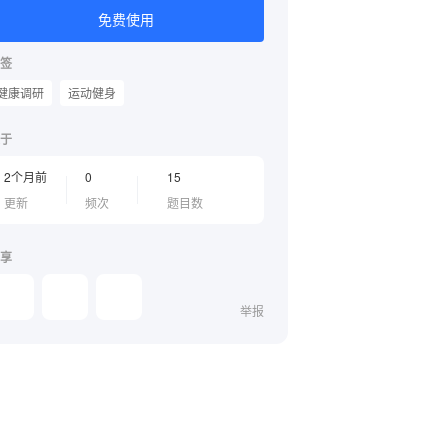
免费使用
签
健康调研
运动健身
于
2个月前
0
15
更新
频次
题目数
享
举报