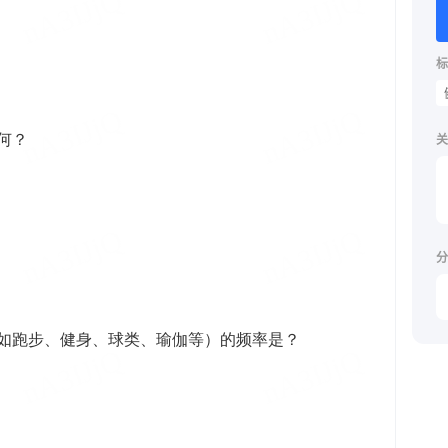
标
关
分