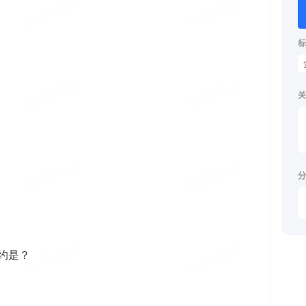
标
关
分