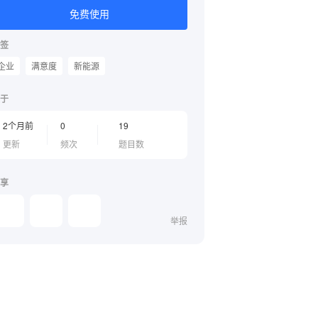
免费使用
签
企业
满意度
新能源
于
2个月前
0
19
更新
频次
题目数
享
举报