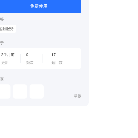
免费使用
签
金融服务
于
2个月前
0
17
更新
频次
题目数
享
举报