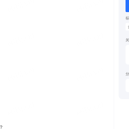
标
关
分