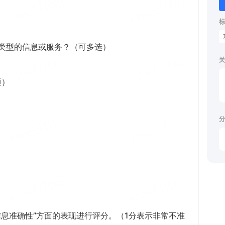
标
关
分