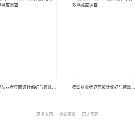
立即使用
立即使用
影视从业者界面设计偏好与绩效满意度调查
餐饮从业者界面设计偏好与绩效满意度
0
0
更多专题
·
最新模板
·
历史项目