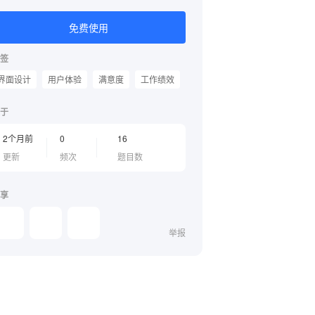
免费使用
签
界面设计
用户体验
满意度
工作绩效
于
2个月前
0
16
更新
频次
题目数
享
举报