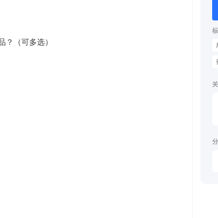
标
关
分