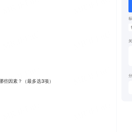
标
关
分