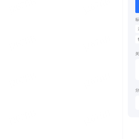
标
关
分