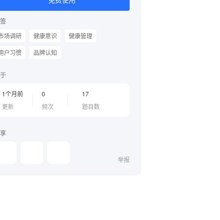
签
市场调研
健康意识
健康管理
用户习惯
品牌认知
于
1个月前
0
17
更新
频次
题目数
享
举报