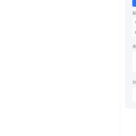
标
关
分