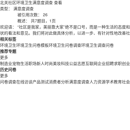
北关社区环境卫生满意度调查
查看
类型：
满意度调查
被引用次数：
26
概述：
共7题目，1页
欢迎语：
“社区是我家，美丽靠大家”绝不是口号，而是一种生活的态度
状的看法和意见。我们将对此做具体分析，以进一步、有针对性地改善社
相关标签
环境卫生
环境卫生问卷模板
环境卫生问卷调查
环境卫生调查问卷
推荐专题
更多
制造业
宠物生活
职场新人
时尚美妆
科技
公益志愿
互联网企业
招聘求职
创业
历史问卷
更多
问卷调查
在线访谈
产品测试
消费者分析
满意度调查
人力资源
学术教育
社会