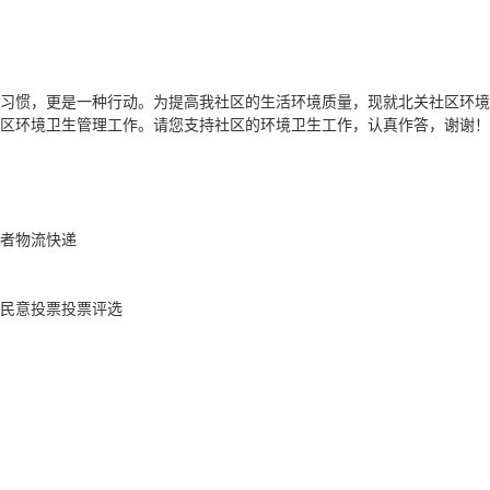
和习惯，更是一种行动。为提高我社区的生活环境质量，现就北关社区环
区环境卫生管理工作。请您支持社区的环境卫生工作，认真作答，谢谢！
者
物流快递
民意
投票
投票评选