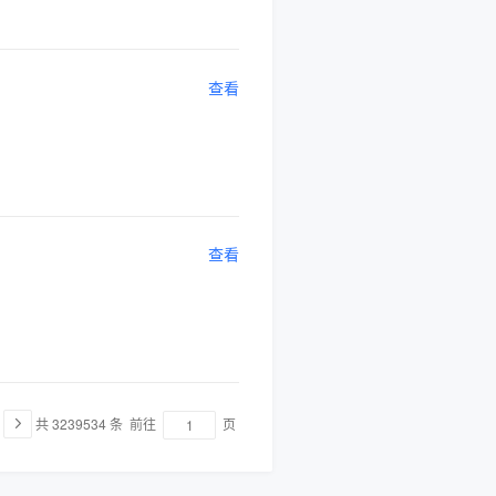
查看
查看
共 3239534 条
前往
页