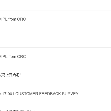
M PL from CRC
M PL from CRC
就马上开始吧！
19-17-001 CUSTOMER FEEDBACK SURVEY