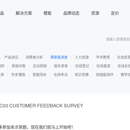
品
解决方案
模板
品牌动态
资源
定价
产品测试
消费者分析
满意度调查
人力资源
学术教育
社会民
调研
其他问卷
互动视频
报名表单
在线登记
在线邀请
在线反
表单
你多懂我
答题闯关
在线考试
知识竞赛
校园版测评
教学
CRC03 CUSTOMER FEEDBACK SURVEY
来参加本次答题，现在我们就马上开始吧！