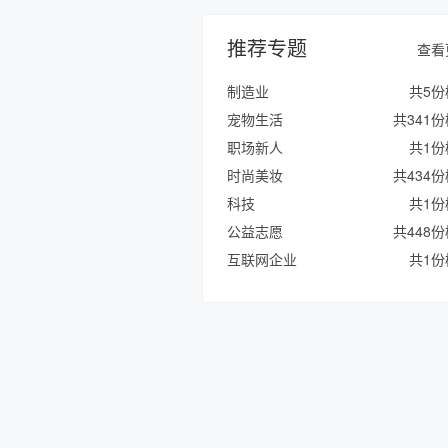
推荐专题
查看
制造业
共5份
宠物生活
共341
职场新人
共1份
时尚美妆
共434
科技
共1份
公益志愿
共448
互联网企业
共1份
招聘求职
共439
创业者
共1份
物流快递
共406
制造业
共5份
宠物生活
共341
职场新人
共1份