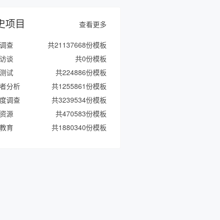
史项目
查看更多
调查
共21137668份模板
访谈
共0份模板
测试
共224886份模板
者分析
共1255861份模板
度调查
共3239534份模板
资源
共470583份模板
教育
共1880340份模板
民意
共565337份模板
共0份模板
评选
共172957份模板