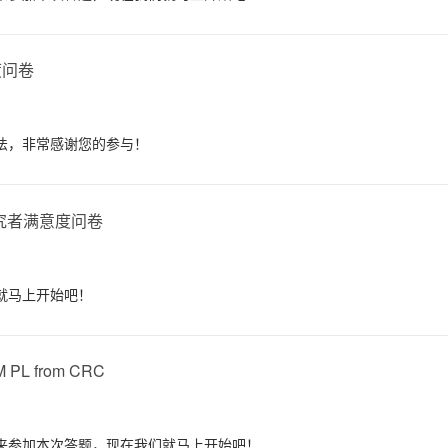
度问卷
法，非常感谢您的参与！
01研究者满意度问卷
就马上开始吧！
M PL from CRC
来参加本次答题，现在我们就马上开始吧！