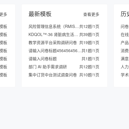
最新模板
历
更多
查看更多
模板
风险管理信息系统（RMIS）有效性调查问卷（2026年）
共12题/1页
问卷
份模板
KDQOL™-36 肾脏病生活质量简式量表（中文普通话版）
共39题/1页
在线
模板
教学资源平台采购调研问卷
共19题/1页
产品
份模板
请输入问卷标题45645645645646
共1题/1页
消费
模板
请输入问卷标题
共1题/1页
满意
份模板
部门 AI 助手需求调研
共12题/1页
人力
模板
集中订货中台测试调查问卷
共10题/1页
学术
份模板
琢光电影工作室
共21题/1页
社会
模板
定水镇闲置院落和闲置厂房安全隐患排查台账
共19题/1页
投票
份模板
B1专用-您心目中的争霸赛期间班主任的工作情况
共2题/1页
投票
模板
份模板
模板