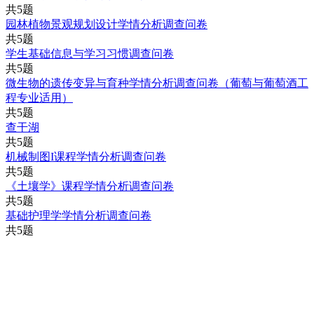
共5题
园林植物景观规划设计学情分析调查问卷
共5题
学生基础信息与学习习惯调查问卷
共5题
微生物的遗传变异与育种学情分析调查问卷（葡萄与葡萄酒工
程专业适用）
共5题
查干湖
共5题
机械制图I课程学情分析调查问卷
共5题
《土壤学》课程学情分析调查问卷
共5题
基础护理学学情分析调查问卷
共5题