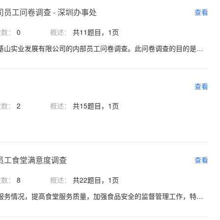
员工问卷调查 - 深圳办事处
查看
次数：
0
概述：
共11题目，1页
感谢您参加本次深圳市洛基山实业发展有限公司的内部员工问卷调查。此问卷调查的目的是让员工互相之间能够给与评估，并且从中学习与进步。此问卷调查是以匿名的方式完成，结果会在所有员工完成问卷调查后公布。您的意见对于公司以及其他员工非常重要，请务必认真并如实的完成您对身边同事的评估，感谢您的配合。
查看
次数：
2
概述：
共15题目，1页
员工食堂满意度调查
查看
次数：
8
概述：
共22题目，1页
为了更好的了解我司食堂服务情况，提高食堂服务质量，加强食品安全的监督管理工作，特展开本次问卷调查，请各位职工根据自身在用餐过程中的真实感受填写，以帮助我们监督整改。