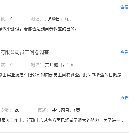
查看
次数：
6
概述：
共5题目，1页
是做个测试，看能否达到问券调查的目的。
展有限公司员工问卷调查
查看
次数：
0
概述：
共11题目，1页
感谢您参加本次深圳市洛基山实业发展有限公司的内部员工问卷调查。此问卷调查的目的是让员工互相之间能够给与评估，并且从中学习与进步。此问卷调查是以佚名的方式完成，结果会在所有员工完成问卷调查后公布。您的意见对于公司以及其他员工非常重要，请认真并如实的完成您对身边同事的评估，感谢您的配合。
查看
用次数：
28
概述：
共15题目，1页
在提高全体员工的就餐服务工作中，行政中心从各方面已经做了很大的努力，为了进一步提高我们的服务质量，我们再次进行工作餐满意度调查，为切实了解大家对工作餐的意见和建议，本次调查将采用实名制，请大家实事求是、公平、公正的填写问卷，谢谢大家的配合！