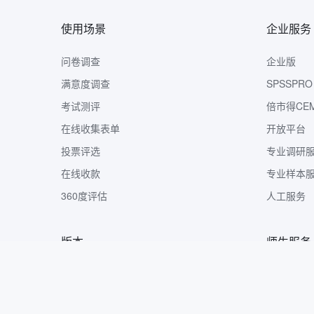
使用场景
企业服务
问卷调查
企业版
满意度调查
SPSSPRO
考试测评
倍市得CE
在线收集表单
开放平台
投票评选
专业调研
在线收款
专业样本
360度评估
人工服务
版本
师生服务
版本定价
样本收集
问卷网APP
市调大赛