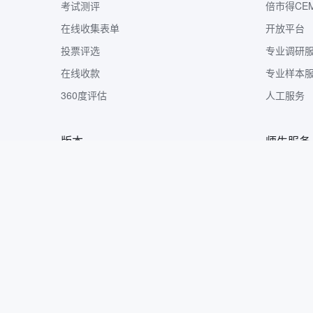
考试测评
倍市得CE
在线收集表单
开放平台
投票评选
专业调研
在线收款
专业样本
360度评估
人工服务
版本
师生服务
版本定价
样本收集
问卷网APP
市调大赛
企业微信版
钉钉版
飞书版
腾讯会议版