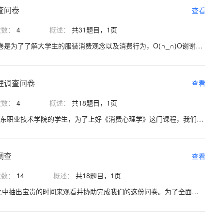
查问卷
查看
次数：
4
概述：
共31题目，1页
欢迎参加本次答题，此问卷是为了了解大学生的服装消费观念以及消费行为，O(∩_∩)O谢谢您的参与。
理调查问卷
查看
次数：
4
概述：
共18题目，1页
同学们您好！ 我们是广东职业技术学院的学生，为了上好《消费心理学》这门课程，我们进行了此次的调研活动。此调查问卷我们会给予保密，请放心作答，谢谢！欢迎参加本次答题！！！
调查
查看
次数：
14
概述：
共18题目，1页
你好！感谢您在百忙之中抽出宝贵的时间来观看并协助完成我们的这份问卷。为了全面了解温州大学生对服装购买的选择及态度和对服装品牌和服装消费观念的情况，展开了这次调查，并通过这份调查能更了解温州大学生对服装的需求，谢谢您的合作！