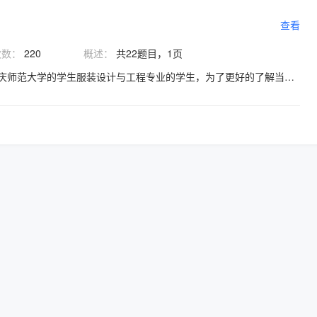
查看
次数：
220
概述：
共22题目，1页
同学您好： 我是重庆师范大学的学生服装设计与工程专业的学生，为了更好的了解当代大学生的服装消费心理，我设计了这份问卷，希望您能积极参与，问卷中的相关信息我们会给予保密，请您放心作答，不胜感激。