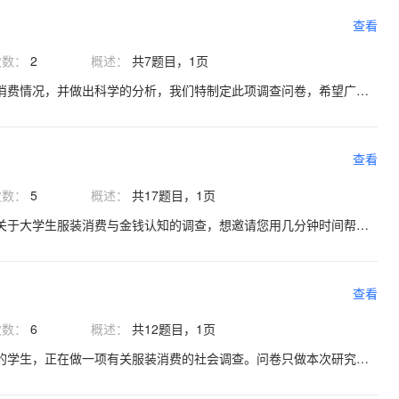
查看
次数：
2
概述：
共7题目，1页
为了了解华大学生的服装消费情况，并做出科学的分析，我们特制定此项调查问卷，希望广大同学积极参与，谢谢。
查看
次数：
5
概述：
共17题目，1页
您好，我们正在进行一项关于大学生服装消费与金钱认知的调查，想邀请您用几分钟时间帮忙填答这份问卷。本问卷实行匿名制，所有数据只用于统计分析， 请您放心填写。题目选项无对错之分，请您按自己的实际情况填写。谢谢您的帮助。
查看
次数：
6
概述：
共12题目，1页
大家好，我们是长峙海院的学生，正在做一项有关服装消费的社会调查。问卷只做本次研究之用，请您放心作答。