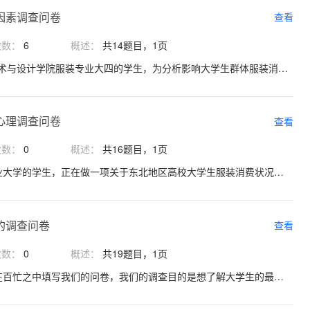
因素调查问卷
查看
次数：
6
概述：
共14题目，1页
您好，我是温州大学美术与设计学院服装专业大四的学生，为分析影响大学生群体服装消费的品牌形象因素，特进行此次问卷调查。请填写您的真实看法，以便我们获得较为准确的统计分析结果。 此次调查仅供学术研究使用，不会对他人公开，感谢您抽出宝贵的时间参与调查！
心理调查问卷
查看
次数：
0
概述：
共16题目，1页
您好，我们是大连工业大学的学生，正在做一项关于东北地区高校大学生服装消费状况的调查，想邀请您用几分钟的时间帮忙填完这份问卷，本次问卷实行匿名制，所有数据将只用于统计分析，充分保护您的隐私，请您放心填写。题目选项无对错之分，请您依据真实情况填写。
的调查问卷
查看
次数：
0
概述：
共19题目，1页
同学： 您好！谢谢你在百忙之中填写我们的问卷，我们的调查目的是想了解大学生的最新消费动态，了解当代大学生对品牌服装的消费习惯，针对学生服装生产销售提供参考，以及引导大学生树立正确的消费观。本问卷各项答案无所谓对策且问卷结果不做个别呈现对外绝对保密，请您放心填写，谢谢合作！