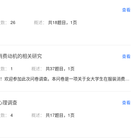
查看
次数：
26
概述：
共18题目，1页
消费动机的相关研究
查看
次数：
1
概述：
共37题目，1页
亲爱的同学： 您好！欢迎参加此次问卷调查。本问卷是一项关于女大学生在服装消费决策风格方面的调查，因此，调查对象仅限女大学生。调查结果仅供科学研究使用，请认真做答，我们会对您的个人信息和回答结果绝对保密。 本问卷共分两个部分，问卷 A 是个人信息；问卷 B 是《大学女生服装消费决策风格量表》；问卷C是《女大学生服装消费动机问卷量表》；请注意不要有遗漏。 感谢您的支持和配合！
心理调查
查看
次数：
4
概述：
共17题目，1页