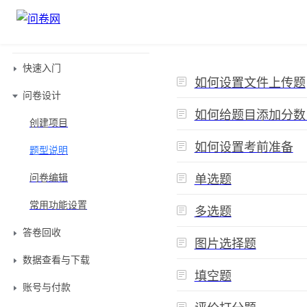
帮助中心
问卷设计/题型说明
文档目录
产品
快速入门
题
如何设置文件上传题
问卷设计
解决方案
型
如何给题目添加分数
创建项目
模板
说
如何设置考前准备
题型说明
品牌动态
明
问卷编辑
单选题
资源
常用功能设置
多选题
定价
答卷回收
图片选择题
数据查看与下载
填空题
账号与付款